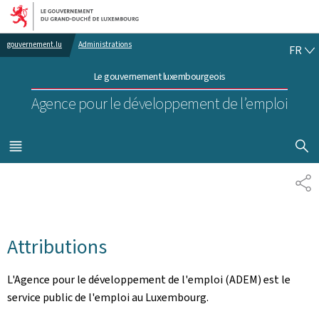
Aller au menu principal
Aller au contenu
FR
gouvernement.lu
Administrations
FR
Le gouvernement luxembourgeois
Agence pour le développement de l’emploi
AFFICHER
MENU
PRINCIPAL
PA
Attributions
L'Agence pour le développement de l'emploi (ADEM) est le
service public de l'emploi au Luxembourg.