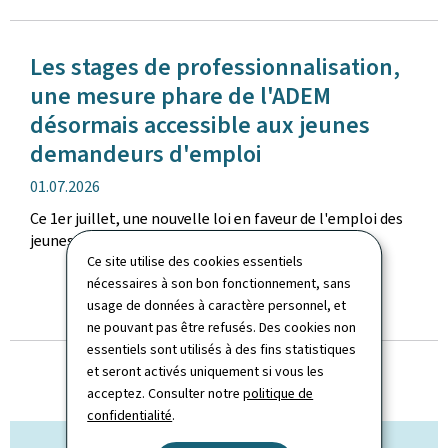
Les stages de professionnalisation,
une mesure phare de l'ADEM
désormais accessible aux jeunes
demandeurs d'emploi
date
01.07.2026
de
Ce 1er juillet, une nouvelle loi en faveur de l'emploi des
publication
jeunes entre en vigueur.
Ce site utilise des cookies essentiels
nécessaires à son bon fonctionnement, sans
usage de données à caractère personnel, et
TOUTES LES ACTUALITÉS
ne pouvant pas être refusés. Des cookies non
essentiels sont utilisés à des fins statistiques
et seront activés uniquement si vous les
acceptez. Consulter notre
politique de
confidentialité
.