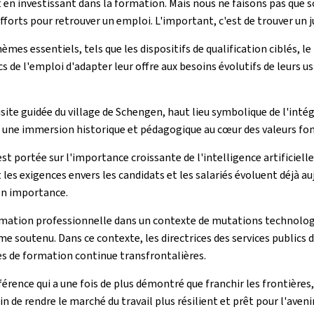
n investissant dans la formation. Mais nous ne faisons pas que 
fforts pour retrouver un emploi. L'important, c'est de trouver un
èmes essentiels, tels que les dispositifs de qualification ciblés, l
s de l'emploi d'adapter leur offre aux besoins évolutifs de leurs 
site guidée du village de Schengen, haut lieu symbolique de l'inté
 une immersion historique et pédagogique au cœur des valeurs fon
st portée sur l'importance croissante de l'intelligence artificielle
es exigences envers les candidats et les salariés évoluent déjà au
en importance.
 formation professionnelle dans un contexte de mutations technol
me soutenu. Dans ce contexte, les directrices des services publics
es de formation continue transfrontalières.
érence qui a une fois de plus démontré que franchir les frontières,
 de rendre le marché du travail plus résilient et prêt pour l'avenir