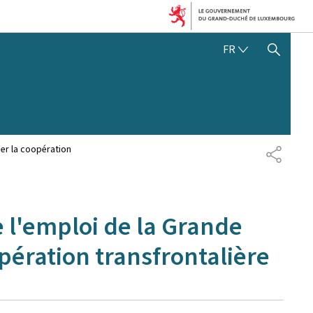
FRANÇAIS
FR
AFFICHER / MASQUER 
cer la coopération
PARTAG
e l'emploi de la Grande
pération transfrontalière