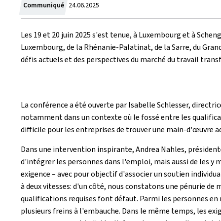
Crée
Communiqué
24.06.2025
le
Les 19 et 20 juin 2025 s'est tenue, à Luxembourg et à Scheng
Luxembourg, de la Rhénanie-Palatinat, de la Sarre, du Gra
défis actuels et des perspectives du marché du travail transf
La conférence a été ouverte par Isabelle Schlesser, directri
notamment dans un contexte où le fossé entre les qualificat
difficile pour les entreprises de trouver une main-d'œuvre a
Dans une intervention inspirante, Andrea Nahles, présidente
d'intégrer les personnes dans l'emploi, mais aussi de les y
exigence – avec pour objectif d'associer un soutien individu
à deux vitesses: d'un côté, nous constatons une pénurie de m
qualifications requises font défaut. Parmi les personnes en 
plusieurs freins à l'embauche. Dans le même temps, les ex