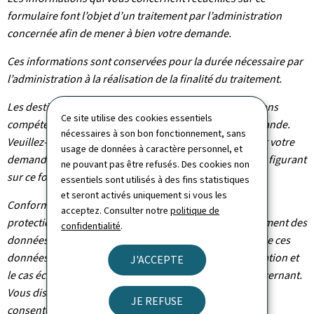
formulaire font l’objet d’un traitement par l’administration
concernée afin de mener à bien votre demande.
Ces informations sont conservées pour la durée nécessaire par
l’administration à la réalisation de la finalité du traitement.
Les destinataires de vos données sont les administrations
Ce site utilise des cookies essentiels
compétentes dans le cadre du traitement de votre demande.
nécessaires à son bon fonctionnement, sans
Veuillez-vous adresser à l’administration concernée par votre
usage de données à caractère personnel, et
demande pour connaître les destinataires des données figurant
ne pouvant pas être refusés. Des cookies non
sur ce formulaire.
essentiels sont utilisés à des fins statistiques
et seront activés uniquement si vous les
Conformément au règlement (UE) 2016/679 relatif à la
acceptez. Consulter notre
politique de
protection des personnes physiques à l'égard du traitement des
confidentialité
.
données à caractère personnel et à la libre circulation de ces
données, vous bénéficiez d’un droit d’accès, de rectification et
J'ACCEPTE
le cas échéant d’effacement des informations vous concernant.
Vous disposez également du droit de retirer votre
JE REFUSE
consentement à tout moment.