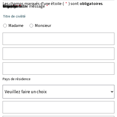
Les champs marqués d’une étoile (
*
) sont
obligatoires
.
Prénom
Nom
Organisation
E-mail
Téléphone
Objet de votre message
Message
*
*
*
*
*
Titre de civilité
Madame
Monsieur
Pays de résidence