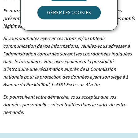
En outre et excepté le cas où le traitement de vos données
GÉRER LES COOKIES
présente un caractère obligatoire, vous pouvez, pour des motifs
légitimes, vous y opposer.
Si vous souhaitez exercer ces droits et/ou obtenir
communication de vos informations, veuillez-vous adresser à
l’administration concernée suivant les coordonnées indiquées
dans le formulaire. Vous avez également la possibilité
d’introduire une réclamation auprès de la Commission
nationale pour la protection des données ayant son siège à 1
Avenue du Rock'n'Roll, L-4361 Esch-sur-Alzette.
En poursuivant votre démarche, vous acceptez que vos
données personnelles soient traitées dans le cadre de votre
demande.