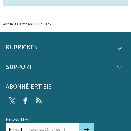
Aktualiséiert den
11.12.2025
RUBRICKEN
Fousszeil
RUBRI
SUPPORT
SUPP
ABONNÉIERT EIS
Twitter
Facebook
RSS
Newsletter
🡒
E-mail