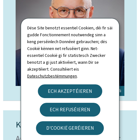
Dëse Site benotzt essentiel Cookien, déi fir säi
gudde Fonctionnement noutwendeg sinn a
keng perséinlech Donnéeë gebrauchen; dës
Cookië kënnen net refuséiert ginn. Net-
essentiel Cookië gi fir statistesch Zwecker
benotzt a gi just aktivéiert, wann Dir se
akzeptéiert. Consultéiert eis
Dateschutzbestëmmungen
.
ECH AKZEPTÉIEREN
© SIP / Claude Piscitelli
ECH REFUSÉIEREN
Kontakt
D'COOKIË GERÉIEREN
Agence pour le développement