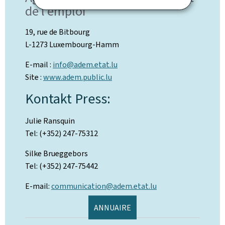
de l'emploi
19, rue de Bitbourg
L-1273 Luxembourg-Hamm
E-mail :
info@adem.etat.lu
Site :
www.adem.public.lu
Kontakt Press:
Julie Ransquin
Tel: (+352) 247-75312
Silke Brueggebors
Tel: (+352) 247-75442
E-mail:
communication@adem.etat.lu
ANNUAIRE