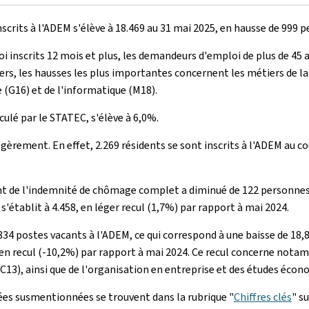
rits à l'ADEM s'élève à 18.469 au 31 mai 2025, en hausse de 999 p
scrits 12 mois et plus, les demandeurs d'emploi de plus de 45 ans
ers, les hausses les plus importantes concernent les métiers de l
e (G16) et de l'informatique (M18).
culé par le STATEC, s'élève à 6,0%.
gèrement. En effet, 2.269 résidents se sont inscrits à l'ADEM au c
 de l'indemnité de chômage complet a diminué de 122 personnes ou 
'établit à 4.458, en léger recul (1,7%) par rapport à mai 2024.
834 postes vacants à l'ADEM, ce qui correspond à une baisse de 18
25, en recul (-10,2%) par rapport à mai 2024. Ce recul concerne not
 C13), ainsi que de l'organisation en entreprise et des études éco
nées susmentionnées se trouvent dans la rubrique "
Chiffres clés
" s