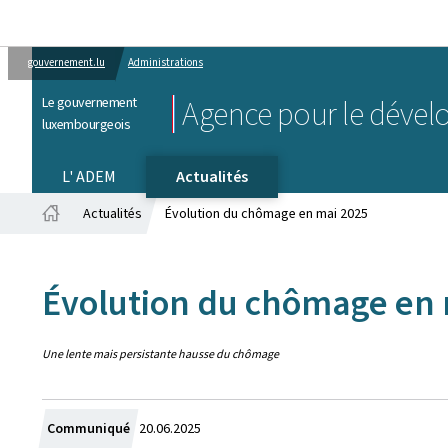
gouvernement.lu
Administrations
Le gouvernement
Agence pour le dével
luxembourgeois
L' ADEM
Actualités
Actualités
Évolution du chômage en mai 2025
Accueil
Évolution du chômage en 
Une lente mais persistante hausse du chômage
Crée
Communiqué
20.06.2025