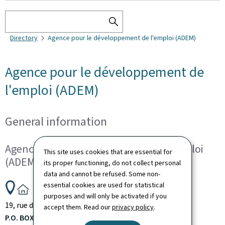
Search
SEARCH
Directory
Agence pour le développement de l'emploi (ADEM)
THE
DIRECTORY
Agence pour le développement de
l'emploi (ADEM)
General information
Agence pour le développement de l'emploi
This site uses cookies that are essential for
(ADEM)
its proper functioning, do not collect personal
data and cannot be refused. Some non-
essential cookies are used for statistical
ADDRESS:
purposes and will only be activated if you
19, rue de Bitbourg
L-1273
Luxembourg
Luxembourg
accept them. Read our
privacy policy
.
P.O. BOX: