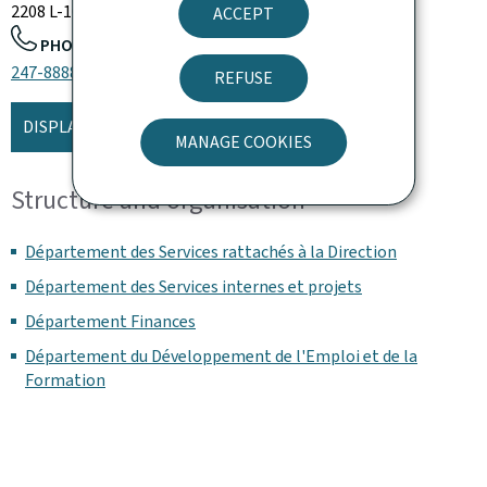
2208
L-1022
Luxembourg
Luxembourg
ACCEPT
PHONE:
247-88888
REFUSE
DISPLAY THE MAP
MANAGE COOKIES
Structure and organisation
Département des Services rattachés à la Direction
Département des Services internes et projets
Département Finances
Département du Développement de l'Emploi et de la
Formation