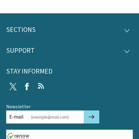
SECTIONS
Footer
SECTI
SUPPORT
SUPP
STAY INFORMED
Twitter
Facebook
RSS
Newsletter
🡒
E-mail