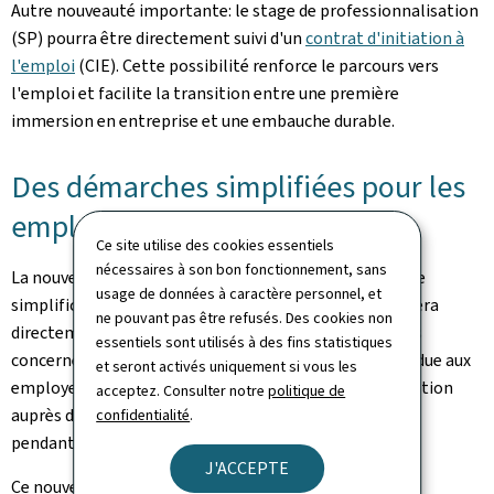
Autre nouveauté importante: le stage de professionnalisation
(SP) pourra être directement suivi d'un
contrat d'initiation à
l'emploi
(CIE). Cette possibilité renforce le parcours vers
l'emploi et facilite la transition entre une première
immersion en entreprise et une embauche durable.
Des démarches simplifiées pour les
employeurs et les bénéficiaires
Ce site utilise des cookies essentiels
nécessaires à son bon fonctionnement, sans
La nouvelle loi prévoit également plusieurs mesures de
usage de données à caractère personnel, et
simplification administrative. Désormais, l'ADEM versera
ne pouvant pas être refusés. Des cookies non
directement l'indemnité aux bénéficiaires des mesures
essentiels sont utilisés à des fins statistiques
concernées, avant de facturer mensuellement la part due aux
et seront activés uniquement si vous les
employeurs. Elle prendra également en charge l'affiliation
acceptez. Consulter notre
politique de
auprès du Centre commun de la sécurité sociale (CCSS)
confidentialité
.
pendant toute la durée de la mesure.
J'ACCEPTE
Ce nouveau fonctionnement allège les démarches