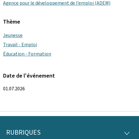
Agence pour le développement de l’emploi (ADEM)
Thème
Jeunesse
Travail - Emploi
Éducation - Formation
Date de l'événement
01.07.2026
RUBRIQUES
Pied
RUBRI