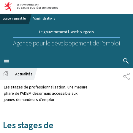
Aller au menu principal
Aller au contenu
gouvernement.lu
Administrations
Le gouvernement luxembourgeois
Agence pour le développement de l’emploi
AFFICHER
MENU
PRINCIPAL
Actualités
PA
Accueil
Les stages de professionnalisation, une mesure
phare de l'ADEM désormais accessible aux
jeunes demandeurs d'emploi
Les stages de