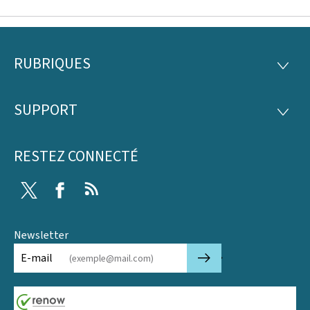
RUBRIQUES
Pied
RUBRI
de
SUPPORT
SUPP
page
RESTEZ CONNECTÉ
Twitter
Facebook
RSS
Newsletter
🡒
E-mail