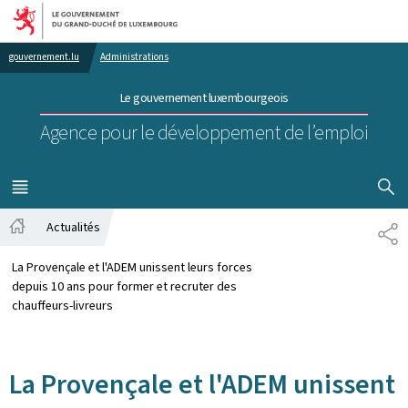
Aller au menu principal
Aller au contenu
gouvernement.lu
Administrations
Le gouvernement luxembourgeois
Agence pour le développement de l’emploi
AFFICHER
MENU
PRINCIPAL
Actualités
PA
Accueil
La Provençale et l'ADEM unissent leurs forces
depuis 10 ans pour former et recruter des
chauffeurs-livreurs
La Provençale et l'ADEM unissent