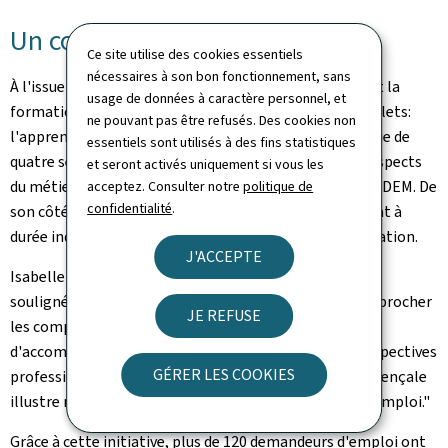
Un contrat de travail à la clé
Ce site utilise des cookies essentiels
nécessaires à son bon fonctionnement, sans
À l'issue de ce stage, les candidats intéressés intègrent la
usage de données à caractère personnel, et
formation de "chauffeur-livreur", composée de deux volets:
ne pouvant pas être refusés. Des cookies non
l'apprentissage du permis C et une formation théorique de
essentiels sont utilisés à des fins statistiques
quatre semaines au CNFPC, couvrant l'ensemble des aspects
et seront activés uniquement si vous les
du métier. L'intégralité du parcours est financée par l'ADEM. De
acceptez. Consulter notre
politique de
confidentialité
.
son côté, La Provençale s'engage à proposer un contrat à
durée indéterminée aux candidats ayant réussi la formation.
J'ACCEPTE
Isabelle Schlesser, directrice de l'ADEM, a pour sa part
souligné: "Notre mission, au sein de l'ADEM, est de rapprocher
JE REFUSE
les compétences des besoins des entreprises et
d'accompagner les demandeurs d'emploi vers des perspectives
GÉRER LES COOKIES
professionnelles durables. Ce partenariat avec La Provençale
illustre notre conviction: la formation doit mener à l'emploi."
Grâce à cette initiative, plus de 120 demandeurs d'emploi ont