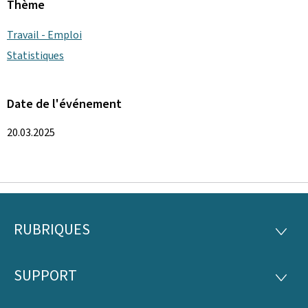
Thème
Travail - Emploi
Statistiques
Date de l'événement
20.03.2025
RUBRIQUES
Pied
RUBRI
de
SUPPORT
SUPP
page