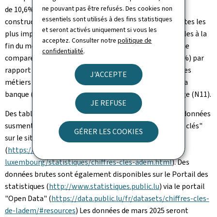
ne pouvant pas être refusés. Des cookies non
de 10,6% par rapport à février 2024. Les métiers de la
essentiels sont utilisés à des fins statistiques
construction (F16, F17) enregistrent les hausses récentes les
et seront activés uniquement si vous les
plus importantes. Le nombre total de postes disponibles à la
acceptez. Consulter notre
politique de
fin du mois s'établit à 7.202 au 28 février 2025, en hausse
confidentialité
.
comparé aux deux mois précédents mais en recul (-6,8%) par
rapport à février 2024. Ce recul concerne notamment les
J'ACCEPTE
métiers de la comptabilité (catégorie
ROME
M12), de la
banque (catégorie C12), du droit (K19) et du magasinage (N11).
JE REFUSE
Des tableaux interactifs plus détaillés portant sur les données
susmentionnées se trouvent dans la rubrique "Chiffres clés"
GÉRER LES COOKIES
sur le site internet de l'ADEM
(
https://adem.public.lu/fr/marche-emploi-
luxembourg/statistiques/chiffres-cles-adem.html
). Des
données brutes sont également disponibles sur le Portail des
statistiques (
http://www.statistiques.public.lu
) via le portail
"Open Data" (
https://data.public.lu/fr/datasets/chiffres-cles-
de-ladem/#resources
) Les données de mars 2025 seront