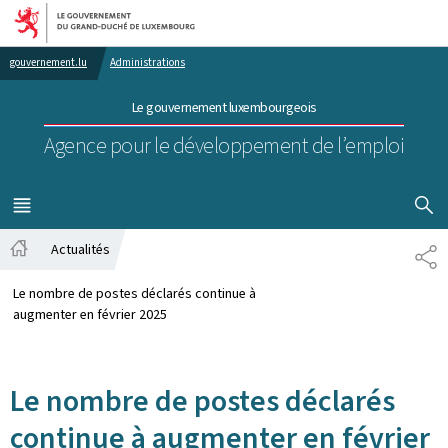
Aller au menu principal
Aller au contenu
gouvernement.lu
Administrations
Le gouvernement luxembourgeois
Agence pour le développement de l’emploi
AFFICHER
MENU
PRINCIPAL
Actualités
PA
Accueil
Le nombre de postes déclarés continue à
augmenter en février 2025
Le nombre de postes déclarés
continue à augmenter en février