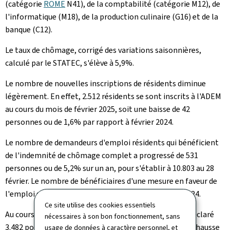
(catégorie
ROME
N41), de la comptabilité (catégorie M12), de
l'informatique (M18), de la production culinaire (G16) et de la
banque (C12).
Le taux de chômage, corrigé des variations saisonnières,
calculé par le STATEC, s'élève à 5,9%.
Le nombre de nouvelles inscriptions de résidents diminue
légèrement. En effet, 2.512 résidents se sont inscrits à l'ADEM
au cours du mois de février 2025, soit une baisse de 42
personnes ou de 1,6% par rapport à février 2024.
Le nombre de demandeurs d'emploi résidents qui bénéficient
de l'indemnité de chômage complet a progressé de 531
personnes ou de 5,2% sur un an, pour s'établir à 10.803 au 28
février. Le nombre de bénéficiaires d'une mesure en faveur de
l'emploi s'établit à 4.429, stable comparé à février 2024.
Ce site utilise des cookies essentiels
Au cours du mois de février 2025, les employeurs ont déclaré
nécessaires à son bon fonctionnement, sans
3.482 postes vacants à l'ADEM, ce qui correspond à une hausse
usage de données à caractère personnel, et