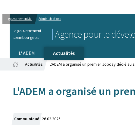
gouvernement.lu
Administrations
Le gouvernement
Agence pour le dével
luxembourgeois
L' ADEM
Actualités
Actualités
L'ADEM a organisé un premier Jobday dédié au se
Accueil
L'ADEM a organisé un prem
Crée
Communiqué
26.02.2025
le