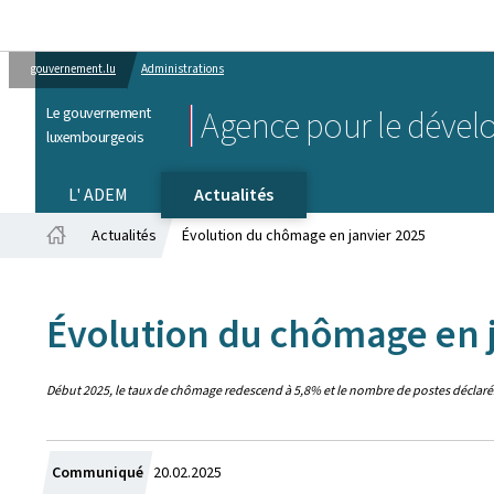
gouvernement.lu
Administrations
Le gouvernement
Agence pour le dével
luxembourgeois
L' ADEM
Actualités
Actualités
Évolution du chômage en janvier 2025
Accueil
Évolution du chômage en 
Début 2025, le taux de chômage redescend à 5,8% et le nombre de postes déclarés
Crée
Communiqué
20.02.2025