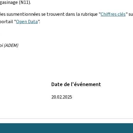
agasinage (N11).
nées susmentionnées se trouvent dans la rubrique "
Chiffres clés
" s
portail "
Open Data
".
.
oi (ADEM)
Date de l'événement
20.02.2025