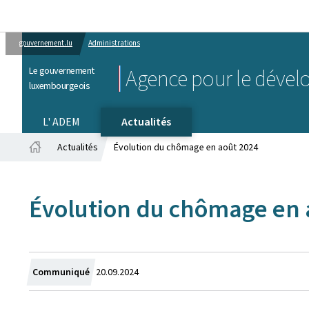
gouvernement.lu
Administrations
Le gouvernement
Agence pour le dével
luxembourgeois
L' ADEM
Actualités
Actualités
Évolution du chômage en août 2024
Accueil
Évolution du chômage en 
Crée
Communiqué
20.09.2024
le