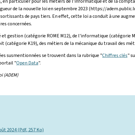
 en particulier pour les métiers de l'informatique et de la comptabi
vigueur de la nouvelle loi en septembre 2023 (https://adem.public
ssortissants de pays tiers. En effet, cette loi a conduit à une au
fres concernées.
 et gestion (catégorie ROME M12), de l'informatique (catégorie M1
it (catégorie K19), des métiers de la mécanique du travail des mét
nées susmentionnées se trouvent dans la rubrique "
Chiffres clés
" s
portail "
Open Data
".
oi (ADEM)
ût 2024 (Pdf, 257 Ko)