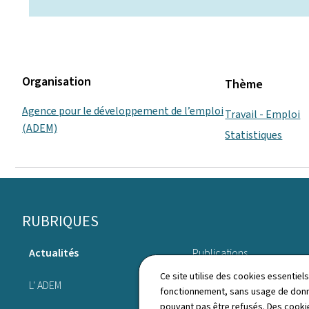
Organisation
Thème
Agence pour le développement de l’emploi
Travail - Emploi
(ADEM)
Statistiques
Pied
RUBRIQUES
de
Actualités
Publications
page
Ce site utilise des cookies essentie
L' ADEM
Annuaire
fonctionnement, sans usage de donné
pouvant pas être refusés. Des cookie