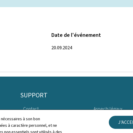
Date de l'événement
20.09.2024
SUPPORT
Contact
Aspects légaux
ls nécessaires à son bon
J'ACC
Plan du site
Déclaration d'access
es à caractère personnel, et ne
s non essentiels sont utilisés à des