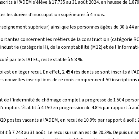
rits à l'ADEM s'élève à 17.735 au 31 août 2024, en hausse de 1.67
s les durées d'inoccupation supérieures à 4 mois.
nseignement supérieur) ainsi que les personnes âgées de 30 à 44 a
mportantes concernent les métiers de la construction (catégorie ROM
industrie (catégorie H), de la comptabilité (M12) et de l'informati
culé par le STATEC, reste stable à 5.8 %.
st en léger recul. En effet, 2.454 résidents se sont inscrits à l'A
es nouvelles inscriptions de ce mois comprennent 50 inscriptions 
 de l'indemnité de chômage complet a progressé de 1.504 personne
l'emploi s'établit à 4.150 en progression de 4.8% par rapport à aoû
820 postes vacants à l'ADEM, en recul de 10.9% par rapport à août 
lit à 7.243 au 31 août. Le recul sur un an est de 20.3%. Depuis un a