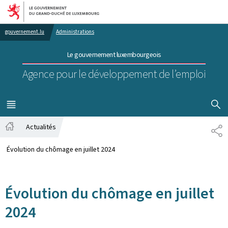
Aller au menu principal
Aller au contenu
gouvernement.lu
Administrations
Le gouvernement luxembourgeois
Agence pour le développement de l’emploi
AFFICHER
MENU
PRINCIPAL
Actualités
PA
Accueil
Évolution du chômage en juillet 2024
Évolution du chômage en juillet
2024