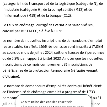
(catégorie I), du transport et de la logistique (catégorie N), de
l'industrie (catégorie H), de la comptabilité (M12) et de
l'informatique (M18) et de la banque (C12).
Le taux de chômage, corrigé des variations saisonnières,
calculé par le STATEC, s'élève à
5.8
%.
Le nombre de nouvelles inscriptions de demandeurs d'emploi
reste stable. En effet, 2.556 résidents se sont inscrits à l'ADEM
au cours du mois de juillet 2024, soit une hausse de 7 personnes
ou de 0.3% par rapport à juillet 2023. A noter que les nouvelles
inscriptions de ce mois comprennent 81 inscriptions de
bénéficiaires de la protection temporaire (réfugiés venant
d'Ukraine).
Le nombre de demandeurs d'emploi résidents qui bénéficient
de l'indemnité de chômage complet a progressé de 1.733
personnes ou de 20.4% sur un an, pour s'établir à 10.248 au 31
Ce site utilise des cookies essentiels
juillet. Le nombre de bénéficiaires d'une mesure en faveur de