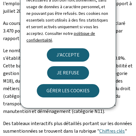
nécessaires à son bon fonctionnement, sans
l'emploi s'établit à 4.325 en progression de 6.2% par rapport à
usage de données à caractère personnel, et
juillet 2023.
ne pouvant pas être refusés. Des cookies non
essentiels sont utilisés à des fins statistiques
Au cours du mois de juillet 2024, les employeurs ont déclaré
et seront activés uniquement si vous les
3.470 postes vacants à l'ADEM, en progression de 5.5% par
acceptez. Consulter notre
politique de
rapport à juillet 2023.
confidentialité
.
Le nombre total de postes disponibles à la fin du mois
J'ACCEPTE
s'établit à 7.539 au 31 juillet. Le recul sur un an est de 20.8%.
Cette baisse impacte surtout les métiers de la comptabilité et
JE REFUSE
gestion (catégorie ROME M12), de l'informatique (catégorie
M18), du secteur financier et immobilier (catégorie C), des
métiers du second œuvre (catégorie F16), des métiers du droit
GÉRER LES COOKIES
(catégorie K19), des métiers du personnel de conduite du
transport routier (N41) et des métiers du magasinage,
manutention et déménagement (catégorie N11).
Des tableaux interactifs plus détaillés portant sur les données
susmentionnées se trouvent dans la rubrique "
Chiffres clés
"