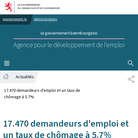
Aller au menu principal
Aller au contenu
gouvernement.lu
Administrations
Le gouvernement luxembourgeois
Agence pour le développement de l’emploi
AFFICHER
MENU
PRINCIPAL
Actualités
PA
Accueil
17.470 demandeurs d'emploi et un taux de
chômage à 5.7%
17.470 demandeurs d'emploi et
un taux de chômage à 5.7%