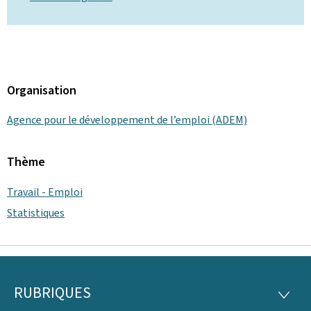
Organisation
Agence pour le développement de l’emploi (ADEM)
Thème
Travail - Emploi
Statistiques
RUBRIQUES
Pied
RUBRI