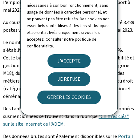
l'emploi s'établit à 4.536 en progression de 7% par rapport à
nécessaires à son bon fonctionnement, sans
mai 2023.
usage de données à caractère personnel, et
ne pouvant pas être refusés. Des cookies non
Au cours du mois de mai 2024, les employeurs ont déclaré 3.489
essentiels sont utilisés à des fins statistiques
postes vacants à l'ADEM, nombre similaire à celui de mai 2023.
et seront activés uniquement si vous les
acceptez. Consulter notre
politique de
Le nombre total de postes disponibles à la fin du mois
confidentialité
.
s'établit à 8.025 au 31 mai. Le recul sur un an est de 17.1%.
Cette baisse impacte surtout les métiers de la comptabilité et
J'ACCEPTE
gestion (catégorie ROME M12), de l'informatique (catégorie
M18), du secteur financier et immobilier (catégorie C), des
JE REFUSE
métiers du second oeuvre (catégorie F16), des métiers du droit
(catégorie K19), des métiers du magasinage, manutention et
déménagement (catégorie N11).
GÉRER LES COOKIES
Des tableaux interactifs plus détaillés portant sur les données
susmentionnées se trouvent dans la rubrique
"Chiffres clés"
sur le site internet de l'ADEM
.
Des données brutes sont également disponibles sur le
Portail