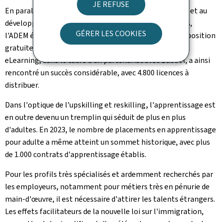
JE REFUSE
En parallèle aux programmes en centres de formation et au
développement de collaborations avec ses partenaires,
GÉRER LES COOKIES
l'ADEM étoffe son offre de cours en ligne. La mise à disposition
gratuite de licences pour l'apprentissage des langues
eLearning, dans le cadre d'un partenariat avec Babbel, a ainsi
rencontré un succès considérable, avec 4.800 licences à
distribuer.
Dans l'optique de l'upskilling et reskilling
,
l'apprentissage est
en outre devenu un tremplin qui séduit de plus en plus
d'adultes. En 2023, le nombre de placements en apprentissage
pour adulte a même atteint un sommet historique, avec plus
de 1.000 contrats d'apprentissage établis.
Pour les profils très spécialisés et ardemment recherchés par
les employeurs, notamment pour métiers très en pénurie de
main-d'œuvre, il est nécessaire d'attirer les talents étrangers.
Les effets facilitateurs de la nouvelle loi sur l'immigration,