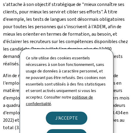
s'attache à son objectif stratégique de "mieux connaître ses
clients, pour mieux les servir et cibler ses efforts". À titre
d'exemple, les tests de langues sont désormais obligatoires
pour toutes les personnes qui s'inscrivent à l'ADEM, afin de
mieux les orienter en termes de formation, au besoin, et
d'éclairer les recruteurs sur les compétences disponibles chez
les candidats. Depuis juillet l'an dernier, plus de 12.000
demandeurs d'emploi ont été testés et plus de 30.500 tests
Ce site utilise des cookies essentiels
réalisés.
nécessaires à son bon fonctionnement, sans
usage de données à caractère personnel, et
Afin de remédier à la pénurie des talents sur le marché de
ne pouvant pas être refusés. Des cookies non
l'emploi luxembourgeois, l'ADEM a renforcé ses actions en
essentiels sont utilisés à des fins statistiques
matière de formation. Depuis 2019, la part des demandeurs
et seront activés uniquement si vous les
acceptez. Consulter notre
politique de
d'emploi ayant suivi une formation sur les douze derniers mois
confidentialité
.
a quadruplé. En 2023, ce sont ainsi presque 5.200 demandeurs
d'emploi qui ont bénéficié d'au moins une formation (3.434 en
J'ACCEPTE
2022) et près de 6.600 participations ont été enregistrées au
total (3.943 en 2022).