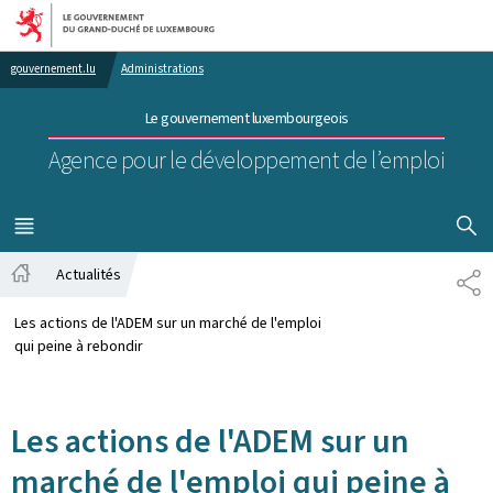
Aller au menu principal
Aller au contenu
gouvernement.lu
Administrations
Le gouvernement luxembourgeois
Agence pour le développement de l’emploi
AFFICHER
MENU
PRINCIPAL
Actualités
PA
Accueil
Les actions de l'ADEM sur un marché de l'emploi
qui peine à rebondir
Les actions de l'ADEM sur un
marché de l'emploi qui peine à