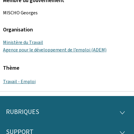
Membre du gouvernement
MISCHO Georges
Organisation
Ministère du Travail
Agence pour le développement de l’emploi (ADEM)
Thème
Travail - Emploi
RUBRIQUES
Pied
RUBRI
de
SUPPORT
SUPP