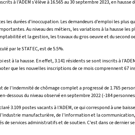
crits à l'ADEM s'élève à 16.565 au 30 septembre 2023, en hausse d
 les durées d'inoccupation. Les demandeurs d'emploi les plus qua
mportantes. Au niveau des métiers, les variations à la hausse les 
omptabilité et la gestion, les travaux du gros oeuvre et du second o
culé par le STATEC, est de 5.5%.
est à la hausse. En effet, 3.141 résidents se sont inscrits à l'AD
oter que les nouvelles inscriptions de ce mois comprennent 67 ins
 de l'indemnité de chômage complet a progressé de 1.765 personne
ve en-dessous du niveau observé en septembre 2022 (-184 personnes,
laré 3.109 postes vacants à l'ADEM, ce qui correspond à une baiss
'industrie manufacturière, de l'information et la communication, d
ités de services administratifs et de soutien. C'est dans ce dernier