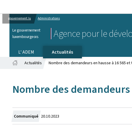
gouvernement.lu
Administrations
Le gouvernement
Agence pour le dével
luxembourgeois
L' ADEM
Actualités
Actualités
Nombre des demandeurs en hausse à 16 565 et 
Accueil
Nombre des demandeurs en
Crée
Communiqué
20.10.2023
le