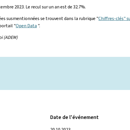
embre 2023. Le recul sur un an est de 32.7%.
nées susmentionnées se trouvent dans la rubrique "
Chiffres-clés" s
portail "
Open Data
".
oi (ADEM)
Date de l'événement
20.10.2023