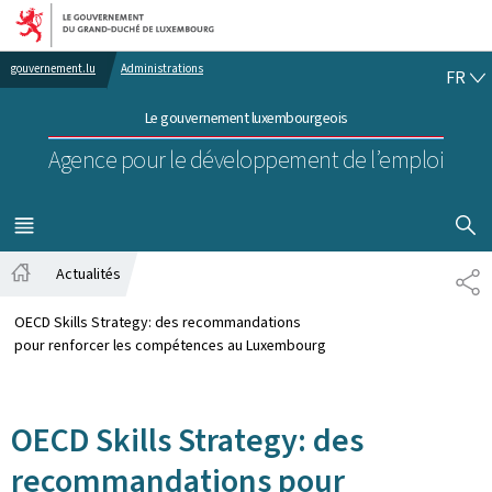
Aller au menu principal
Aller au contenu
FR
gouvernement.lu
Administrations
FR
Le gouvernement luxembourgeois
Agence pour le développement de l’emploi
AFFICHER
MENU
PRINCIPAL
Actualités
PA
Accueil
OECD Skills Strategy: des recommandations
pour renforcer les compétences au Luxembourg
OECD Skills Strategy: des
recommandations pour