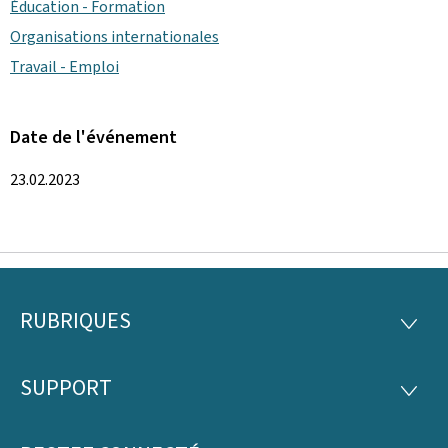
Éducation - Formation
Organisations internationales
Travail - Emploi
Date de l'événement
23.02.2023
RUBRIQUES
Pied
RUBRI
de
SUPPORT
SUPP
page