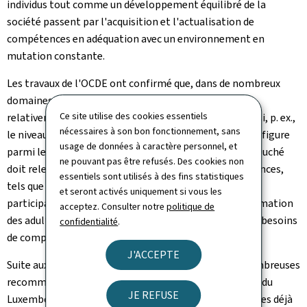
individus tout comme un développement équilibré de la
société passent par l'acquisition et l'actualisation de
compétences en adéquation avec un environnement en
mutation constante.
Les travaux de l'OCDE ont confirmé que, dans de nombreux
domaines, le Luxembourg affiche des performances
Ce site utilise des cookies essentiels
relativement élevées en matière de compétences. Ainsi, p. ex.,
nécessaires à son bon fonctionnement, sans
le niveau d'enseignement supérieur des jeunes adultes figure
usage de données à caractère personnel, et
parmi les plus élevés de l'OCDE. Cependant, le Grand-Duché
ne pouvant pas être refusés. Des cookies non
doit relever de nombreux défis en matière de compétences,
essentiels sont utilisés à des fins statistiques
tels que les fréquentes pénuries de talents, une faible
et seront activés uniquement si vous les
participation des personnes les plus démunies à la formation
acceptez. Consulter notre
politique de
des adultes ou l'insuffisance de données fiables sur les besoins
confidentialité
.
de compétences.
J'ACCEPTE
Suite aux différents constats, l'OCDE a formulé de nombreuses
recommandations adaptées à la situation particulière du
JE REFUSE
Luxembourg, certaines rejoignant d'ailleurs des mesures déjà