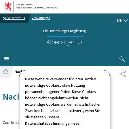
Zur Hauptnavigation
Zum Inhalt
DE
gouvernement.lu
Verwaltungen
DE
Die Luxemburger Regierung
Arbeitsagentur
SUCHFLED 
MENÜ
HAUPT-
Nachrichten
TE
Startseite
Diese Website verwendet für ihren Betrieb
notwendige Cookies, ohne Nutzung
personenbezogener Daten. Diese Cookies
Nachrichten
können nicht abgelehnt werden. Nicht
notwendige Cookies werden zu statistischen
Zwecken benutzt und nur aktiviert, wenn Sie
sie zulassen. Unsere
Zum letzten Mal aktualisiert am
30.03.2026
Datenschutzbestimmungen
lesen.